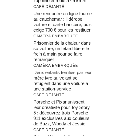
Topolino et roule à 45 km/h
CAFÉ DÉJANTÉ
Une rencontre en ligne tourne
au cauchemar : il dérobe
voiture et carte bancaire, puis
exige 700 € pour les restituer
CAMÉRA EMBARQUÉE
Prisonnier de la chaleur dans
sa voiture, un fêtard libère le
frein à main pour se faire
remarquer
CAMÉRA EMBARQUÉE
Deux enfants terrifiés par leur
mère ivre au volant se
réfugient dans une voiture à
une station-service
CAFÉ DÉJANTÉ
Porsche et Pixar unissent
leur créativité pour Toy Story
5 : découvrez trois Porsche
911 exclusives aux couleurs
de Buzz, Woody et Jessie
CAFÉ DÉJANTÉ