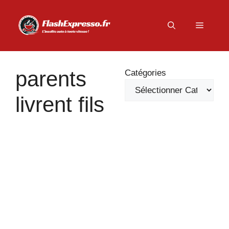
Aller
au
Menu
contenu
parents
Catégories
livrent fils