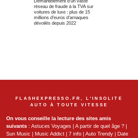
Démantèlement d’un vaste
réseau de fraude à la TVA sur
voitures de luxe : plus de 15
millions d’euros d’arnaques
dévoilés depuis 2022
FLASHEXPRESSO.FR, L'INSOLITE
AUTO À TOUTE VITESSE
On vous conseille la lecture des sites amis
suivants
:
Astuces Voyages
|
A partir de quel âge ?
|
Sun Music
|
Music Addict
|
7 info
|
Auto Trendy
|
Date