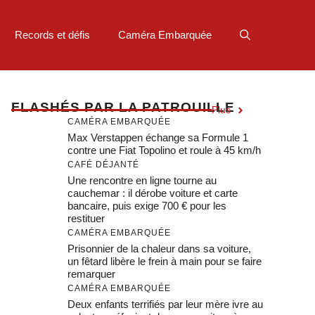
Records et défis
Caméra Embarquée
F
LASHÉS PAR LA PATROUILLE
Plus
CAMÉRA EMBARQUÉE
Max Verstappen échange sa Formule 1
contre une Fiat Topolino et roule à 45 km/h
CAFÉ DÉJANTÉ
Une rencontre en ligne tourne au
cauchemar : il dérobe voiture et carte
bancaire, puis exige 700 € pour les
restituer
CAMÉRA EMBARQUÉE
Prisonnier de la chaleur dans sa voiture,
un fêtard libère le frein à main pour se faire
remarquer
CAMÉRA EMBARQUÉE
Deux enfants terrifiés par leur mère ivre au