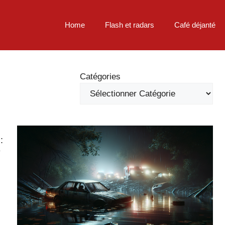
Home
Flash et radars
Café déjanté
Catégories
:
e