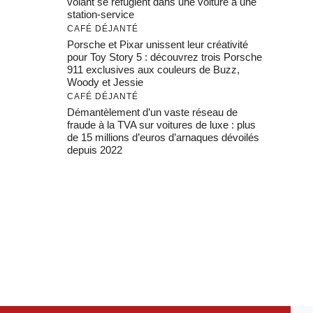
volant se réfugient dans une voiture à une
station-service
CAFÉ DÉJANTÉ
Porsche et Pixar unissent leur créativité
pour Toy Story 5 : découvrez trois Porsche
911 exclusives aux couleurs de Buzz,
Woody et Jessie
CAFÉ DÉJANTÉ
Démantèlement d’un vaste réseau de
fraude à la TVA sur voitures de luxe : plus
de 15 millions d’euros d’arnaques dévoilés
depuis 2022