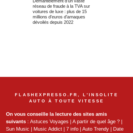
Démantèlement d’un vaste
réseau de fraude à la TVA sur
voitures de luxe : plus de 15
millions d’euros d’arnaques
dévoilés depuis 2022
FLASHEXPRESSO.FR, L'INSOLITE
AUTO À TOUTE VITESSE
On vous conseille la lecture des sites amis
suivants
:
Astuces Voyages
|
A partir de quel âge ?
|
Sun Music
|
Music Addict
|
7 info
|
Auto Trendy
|
Date