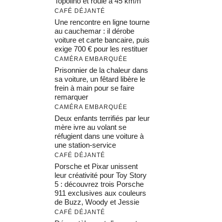
Topolino et roule à 45 km/h
CAFÉ DÉJANTÉ
Une rencontre en ligne tourne
au cauchemar : il dérobe
voiture et carte bancaire, puis
exige 700 € pour les restituer
CAMÉRA EMBARQUÉE
Prisonnier de la chaleur dans
sa voiture, un fêtard libère le
frein à main pour se faire
remarquer
CAMÉRA EMBARQUÉE
Deux enfants terrifiés par leur
mère ivre au volant se
réfugient dans une voiture à
une station-service
CAFÉ DÉJANTÉ
Porsche et Pixar unissent
leur créativité pour Toy Story
5 : découvrez trois Porsche
911 exclusives aux couleurs
de Buzz, Woody et Jessie
CAFÉ DÉJANTÉ