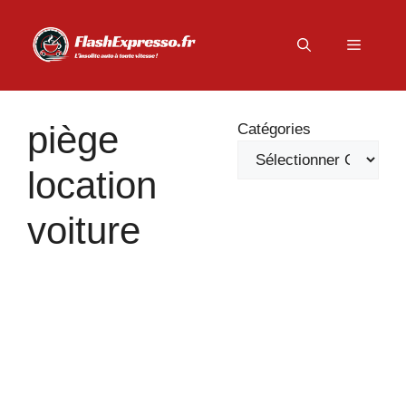
Aller
au
Menu
contenu
piège
Catégories
location
voiture