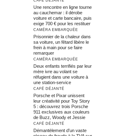
CAFÉ DÉJANTÉ
Une rencontre en ligne tourne
au cauchemar : il dérobe
voiture et carte bancaire, puis
exige 700 € pour les restituer
CAMÉRA EMBARQUÉE
Prisonnier de la chaleur dans
sa voiture, un fêtard libère le
frein à main pour se faire
remarquer
CAMÉRA EMBARQUÉE
Deux enfants terrifiés par leur
mère ivre au volant se
réfugient dans une voiture à
une station-service
CAFÉ DÉJANTÉ
Porsche et Pixar unissent
leur créativité pour Toy Story
5 : découvrez trois Porsche
911 exclusives aux couleurs
de Buzz, Woody et Jessie
CAFÉ DÉJANTÉ
Démantèlement d’un vaste
réseau de fraude à la TVA sur