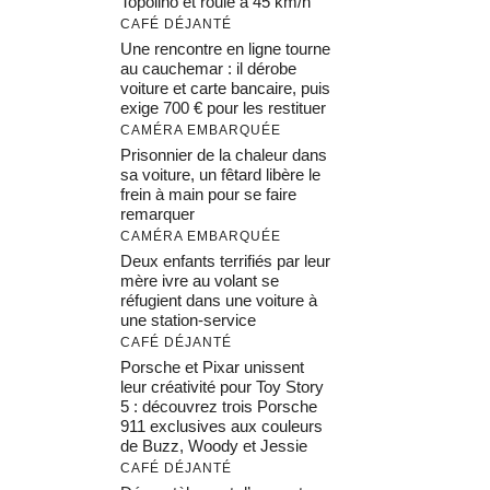
Topolino et roule à 45 km/h
CAFÉ DÉJANTÉ
Une rencontre en ligne tourne
au cauchemar : il dérobe
voiture et carte bancaire, puis
exige 700 € pour les restituer
CAMÉRA EMBARQUÉE
Prisonnier de la chaleur dans
sa voiture, un fêtard libère le
frein à main pour se faire
remarquer
CAMÉRA EMBARQUÉE
Deux enfants terrifiés par leur
mère ivre au volant se
réfugient dans une voiture à
une station-service
CAFÉ DÉJANTÉ
Porsche et Pixar unissent
leur créativité pour Toy Story
5 : découvrez trois Porsche
911 exclusives aux couleurs
de Buzz, Woody et Jessie
CAFÉ DÉJANTÉ