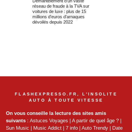
Démantèlement d’un vaste
réseau de fraude à la TVA sur
voitures de luxe : plus de 15
millions d’euros d’arnaques
dévoilés depuis 2022
FLASHEXPRESSO.FR, L'INSOLITE
AUTO À TOUTE VITESSE
On vous conseille la lecture des sites amis
suivants
:
Astuces Voyages
|
A partir de quel âge ?
|
Sun Music
|
Music Addict
|
7 info
|
Auto Trendy
|
Date