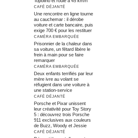
Topolino et roule à 45 km/h
CAFÉ DÉJANTÉ
Une rencontre en ligne tourne
au cauchemar : il dérobe
voiture et carte bancaire, puis
exige 700 € pour les restituer
CAMÉRA EMBARQUÉE
Prisonnier de la chaleur dans
sa voiture, un fêtard libère le
frein à main pour se faire
remarquer
CAMÉRA EMBARQUÉE
Deux enfants terrifiés par leur
mère ivre au volant se
réfugient dans une voiture à
une station-service
CAFÉ DÉJANTÉ
Porsche et Pixar unissent
leur créativité pour Toy Story
5 : découvrez trois Porsche
911 exclusives aux couleurs
de Buzz, Woody et Jessie
CAFÉ DÉJANTÉ