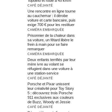
Topolino et roule à 45 km/h
CAFÉ DÉJANTÉ
Une rencontre en ligne tourne
au cauchemar : il dérobe
voiture et carte bancaire, puis
exige 700 € pour les restituer
CAMÉRA EMBARQUÉE
Prisonnier de la chaleur dans
sa voiture, un fêtard libère le
frein à main pour se faire
remarquer
CAMÉRA EMBARQUÉE
Deux enfants terrifiés par leur
mère ivre au volant se
réfugient dans une voiture à
une station-service
CAFÉ DÉJANTÉ
Porsche et Pixar unissent
leur créativité pour Toy Story
5 : découvrez trois Porsche
911 exclusives aux couleurs
de Buzz, Woody et Jessie
CAFÉ DÉJANTÉ