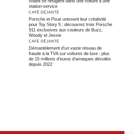
volant se réfugient dans une voiture à une
station-service
CAFÉ DÉJANTÉ
Porsche et Pixar unissent leur créativité
pour Toy Story 5 : découvrez trois Porsche
911 exclusives aux couleurs de Buzz,
Woody et Jessie
CAFÉ DÉJANTÉ
Démantèlement d’un vaste réseau de
fraude à la TVA sur voitures de luxe : plus
de 15 millions d’euros d’arnaques dévoilés
depuis 2022