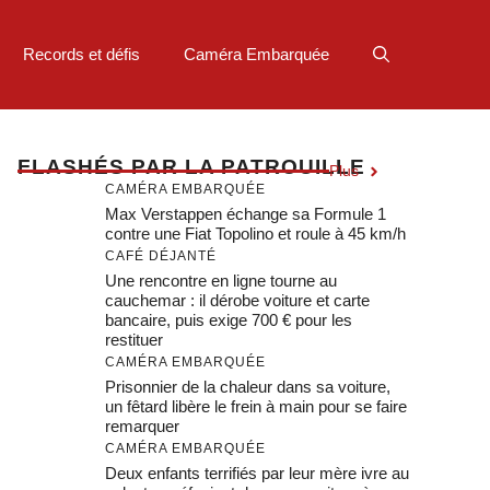
Records et défis
Caméra Embarquée
F
LASHÉS PAR LA PATROUILLE
Plus
CAMÉRA EMBARQUÉE
Max Verstappen échange sa Formule 1
contre une Fiat Topolino et roule à 45 km/h
CAFÉ DÉJANTÉ
Une rencontre en ligne tourne au
cauchemar : il dérobe voiture et carte
bancaire, puis exige 700 € pour les
restituer
CAMÉRA EMBARQUÉE
Prisonnier de la chaleur dans sa voiture,
un fêtard libère le frein à main pour se faire
remarquer
CAMÉRA EMBARQUÉE
Deux enfants terrifiés par leur mère ivre au