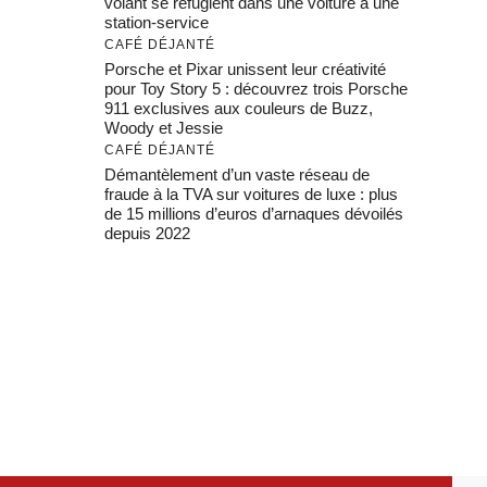
volant se réfugient dans une voiture à une
station-service
CAFÉ DÉJANTÉ
Porsche et Pixar unissent leur créativité
pour Toy Story 5 : découvrez trois Porsche
911 exclusives aux couleurs de Buzz,
Woody et Jessie
CAFÉ DÉJANTÉ
Démantèlement d’un vaste réseau de
fraude à la TVA sur voitures de luxe : plus
de 15 millions d’euros d’arnaques dévoilés
depuis 2022