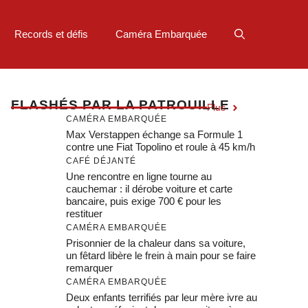
Records et défis
Caméra Embarquée
F
LASHÉS PAR LA PATROUILLE
Plus
CAMÉRA EMBARQUÉE
Max Verstappen échange sa Formule 1
contre une Fiat Topolino et roule à 45 km/h
CAFÉ DÉJANTÉ
Une rencontre en ligne tourne au
cauchemar : il dérobe voiture et carte
bancaire, puis exige 700 € pour les
restituer
CAMÉRA EMBARQUÉE
Prisonnier de la chaleur dans sa voiture,
un fêtard libère le frein à main pour se faire
remarquer
CAMÉRA EMBARQUÉE
Deux enfants terrifiés par leur mère ivre au