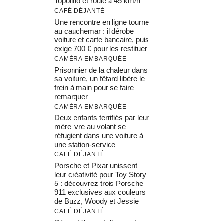
Topolino et roule à 45 km/h
CAFÉ DÉJANTÉ
Une rencontre en ligne tourne
au cauchemar : il dérobe
voiture et carte bancaire, puis
exige 700 € pour les restituer
CAMÉRA EMBARQUÉE
Prisonnier de la chaleur dans
sa voiture, un fêtard libère le
frein à main pour se faire
remarquer
CAMÉRA EMBARQUÉE
Deux enfants terrifiés par leur
mère ivre au volant se
réfugient dans une voiture à
une station-service
CAFÉ DÉJANTÉ
Porsche et Pixar unissent
leur créativité pour Toy Story
5 : découvrez trois Porsche
911 exclusives aux couleurs
de Buzz, Woody et Jessie
CAFÉ DÉJANTÉ