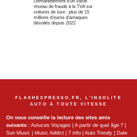
Démantèlement d’un vaste
réseau de fraude à la TVA sur
voitures de luxe : plus de 15
millions d’euros d’arnaques
dévoilés depuis 2022
FLASHEXPRESSO.FR, L'INSOLITE
AUTO À TOUTE VITESSE
On vous conseille la lecture des sites amis
suivants
:
Astuces Voyages
|
A partir de quel âge ?
|
Sun Music
|
Music Addict
|
7 info
|
Auto Trendy
|
Date