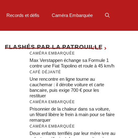
Records et défis
Caméra Embarquée
F
LASHÉS PAR LA PATROUILLE
Plus
CAMÉRA EMBARQUÉE
Max Verstappen échange sa Formule 1
contre une Fiat Topolino et roule à 45 km/h
CAFÉ DÉJANTÉ
Une rencontre en ligne tourne au
cauchemar : il dérobe voiture et carte
bancaire, puis exige 700 € pour les
restituer
CAMÉRA EMBARQUÉE
Prisonnier de la chaleur dans sa voiture,
un fêtard libère le frein à main pour se faire
remarquer
CAMÉRA EMBARQUÉE
Deux enfants terrifiés par leur mère ivre au