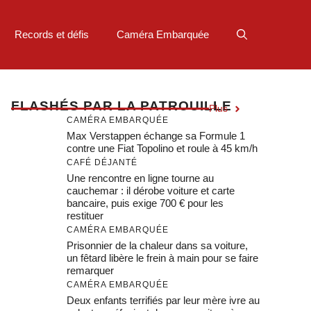
Records et défis
Caméra Embarquée
F
LASHÉS PAR LA PATROUILLE
Plus
CAMÉRA EMBARQUÉE
Max Verstappen échange sa Formule 1
contre une Fiat Topolino et roule à 45 km/h
CAFÉ DÉJANTÉ
Une rencontre en ligne tourne au
cauchemar : il dérobe voiture et carte
bancaire, puis exige 700 € pour les
restituer
CAMÉRA EMBARQUÉE
Prisonnier de la chaleur dans sa voiture,
un fêtard libère le frein à main pour se faire
remarquer
CAMÉRA EMBARQUÉE
Deux enfants terrifiés par leur mère ivre au