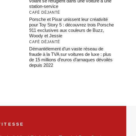
volant se réfugient dans une voiture à une
station-service
CAFÉ DÉJANTÉ
Porsche et Pixar unissent leur créativité
pour Toy Story 5 : découvrez trois Porsche
911 exclusives aux couleurs de Buzz,
Woody et Jessie
CAFÉ DÉJANTÉ
Démantèlement d’un vaste réseau de
fraude à la TVA sur voitures de luxe : plus
de 15 millions d’euros d’arnaques dévoilés
depuis 2022
VITESSE