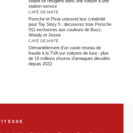
volant se réfugient dans une voiture à une
station-service
CAFÉ DÉJANTÉ
Porsche et Pixar unissent leur créativité
pour Toy Story 5 : découvrez trois Porsche
911 exclusives aux couleurs de Buzz,
Woody et Jessie
CAFÉ DÉJANTÉ
Démantèlement d’un vaste réseau de
fraude à la TVA sur voitures de luxe : plus
de 15 millions d’euros d’arnaques dévoilés
depuis 2022
VITESSE