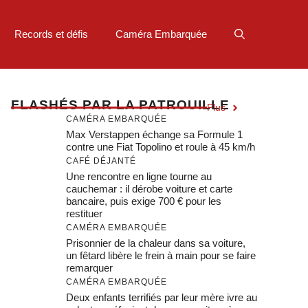
Records et défis
Caméra Embarquée
F
LASHÉS PAR LA PATROUILLE
Plus
CAMÉRA EMBARQUÉE
Max Verstappen échange sa Formule 1
contre une Fiat Topolino et roule à 45 km/h
CAFÉ DÉJANTÉ
Une rencontre en ligne tourne au
cauchemar : il dérobe voiture et carte
bancaire, puis exige 700 € pour les
restituer
CAMÉRA EMBARQUÉE
Prisonnier de la chaleur dans sa voiture,
un fêtard libère le frein à main pour se faire
remarquer
CAMÉRA EMBARQUÉE
Deux enfants terrifiés par leur mère ivre au