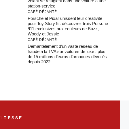
volant se réfugient dans une voiture à une
station-service
CAFÉ DÉJANTÉ
Porsche et Pixar unissent leur créativité
pour Toy Story 5 : découvrez trois Porsche
911 exclusives aux couleurs de Buzz,
Woody et Jessie
CAFÉ DÉJANTÉ
Démantèlement d’un vaste réseau de
fraude à la TVA sur voitures de luxe : plus
de 15 millions d’euros d’arnaques dévoilés
depuis 2022
VITESSE