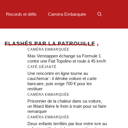
Records et défis
Caméra Embarquée
F
LASHÉS PAR LA PATROUILLE
Plus
CAMÉRA EMBARQUÉE
Max Verstappen échange sa Formule 1
contre une Fiat Topolino et roule à 45 km/h
CAFÉ DÉJANTÉ
Une rencontre en ligne tourne au
cauchemar : il dérobe voiture et carte
bancaire, puis exige 700 € pour les
restituer
CAMÉRA EMBARQUÉE
Prisonnier de la chaleur dans sa voiture,
un fêtard libère le frein à main pour se faire
remarquer
CAMÉRA EMBARQUÉE
Deux enfants terrifiés par leur mère ivre au