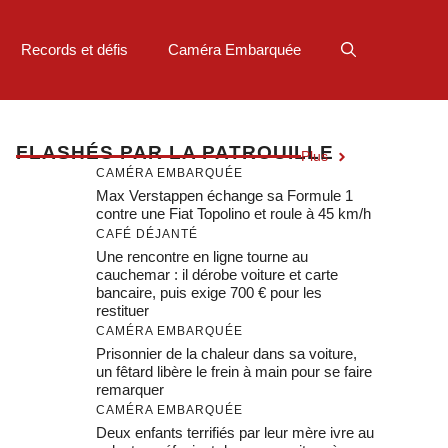
Records et défis
Caméra Embarquée
F
LASHÉS PAR LA PATROUILLE
Plus
CAMÉRA EMBARQUÉE
Max Verstappen échange sa Formule 1
contre une Fiat Topolino et roule à 45 km/h
CAFÉ DÉJANTÉ
Une rencontre en ligne tourne au
cauchemar : il dérobe voiture et carte
bancaire, puis exige 700 € pour les
restituer
CAMÉRA EMBARQUÉE
Prisonnier de la chaleur dans sa voiture,
un fêtard libère le frein à main pour se faire
remarquer
CAMÉRA EMBARQUÉE
Deux enfants terrifiés par leur mère ivre au