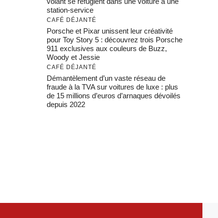
volant se réfugient dans une voiture à une
station-service
CAFÉ DÉJANTÉ
Porsche et Pixar unissent leur créativité
pour Toy Story 5 : découvrez trois Porsche
911 exclusives aux couleurs de Buzz,
Woody et Jessie
CAFÉ DÉJANTÉ
Démantèlement d’un vaste réseau de
fraude à la TVA sur voitures de luxe : plus
de 15 millions d’euros d’arnaques dévoilés
depuis 2022