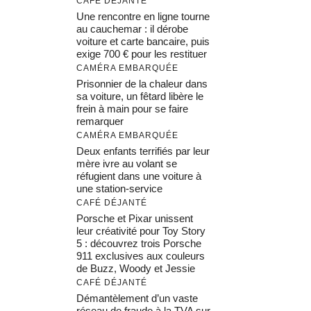
CAFÉ DÉJANTÉ
Une rencontre en ligne tourne
au cauchemar : il dérobe
voiture et carte bancaire, puis
exige 700 € pour les restituer
CAMÉRA EMBARQUÉE
Prisonnier de la chaleur dans
sa voiture, un fêtard libère le
frein à main pour se faire
remarquer
CAMÉRA EMBARQUÉE
Deux enfants terrifiés par leur
mère ivre au volant se
réfugient dans une voiture à
une station-service
CAFÉ DÉJANTÉ
Porsche et Pixar unissent
leur créativité pour Toy Story
5 : découvrez trois Porsche
911 exclusives aux couleurs
de Buzz, Woody et Jessie
CAFÉ DÉJANTÉ
Démantèlement d’un vaste
réseau de fraude à la TVA sur