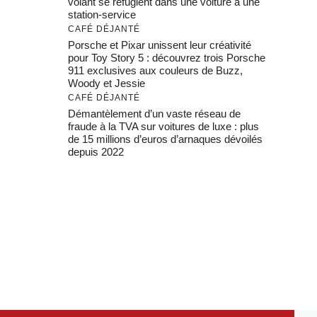
volant se réfugient dans une voiture à une
station-service
CAFÉ DÉJANTÉ
Porsche et Pixar unissent leur créativité
pour Toy Story 5 : découvrez trois Porsche
911 exclusives aux couleurs de Buzz,
Woody et Jessie
CAFÉ DÉJANTÉ
Démantèlement d’un vaste réseau de
fraude à la TVA sur voitures de luxe : plus
de 15 millions d’euros d’arnaques dévoilés
depuis 2022