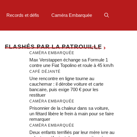
Records et défis
Caméra Embarquée
F
LASHÉS PAR LA PATROUILLE
Plus
CAMÉRA EMBARQUÉE
Max Verstappen échange sa Formule 1
contre une Fiat Topolino et roule à 45 km/h
CAFÉ DÉJANTÉ
Une rencontre en ligne tourne au
cauchemar : il dérobe voiture et carte
bancaire, puis exige 700 € pour les
restituer
CAMÉRA EMBARQUÉE
Prisonnier de la chaleur dans sa voiture,
un fêtard libère le frein à main pour se faire
remarquer
CAMÉRA EMBARQUÉE
Deux enfants terrifiés par leur mère ivre au