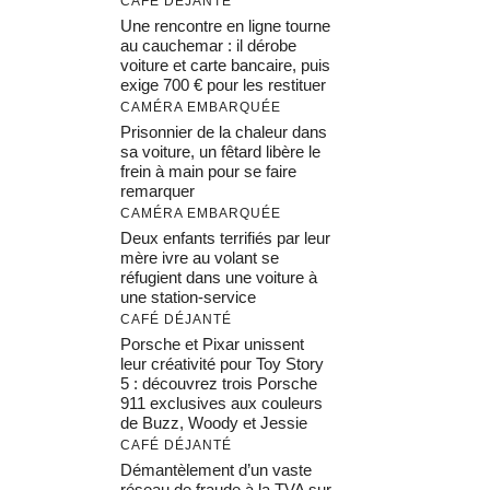
CAFÉ DÉJANTÉ
Une rencontre en ligne tourne
au cauchemar : il dérobe
voiture et carte bancaire, puis
exige 700 € pour les restituer
CAMÉRA EMBARQUÉE
Prisonnier de la chaleur dans
sa voiture, un fêtard libère le
frein à main pour se faire
remarquer
CAMÉRA EMBARQUÉE
Deux enfants terrifiés par leur
mère ivre au volant se
réfugient dans une voiture à
une station-service
CAFÉ DÉJANTÉ
Porsche et Pixar unissent
leur créativité pour Toy Story
5 : découvrez trois Porsche
911 exclusives aux couleurs
de Buzz, Woody et Jessie
CAFÉ DÉJANTÉ
Démantèlement d’un vaste
réseau de fraude à la TVA sur