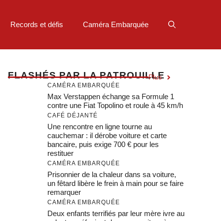
Records et défis
Caméra Embarquée
F
LASHÉS PAR LA PATROUILLE
Plus
CAMÉRA EMBARQUÉE
Max Verstappen échange sa Formule 1
contre une Fiat Topolino et roule à 45 km/h
CAFÉ DÉJANTÉ
Une rencontre en ligne tourne au
cauchemar : il dérobe voiture et carte
bancaire, puis exige 700 € pour les
restituer
CAMÉRA EMBARQUÉE
Prisonnier de la chaleur dans sa voiture,
un fêtard libère le frein à main pour se faire
remarquer
CAMÉRA EMBARQUÉE
Deux enfants terrifiés par leur mère ivre au