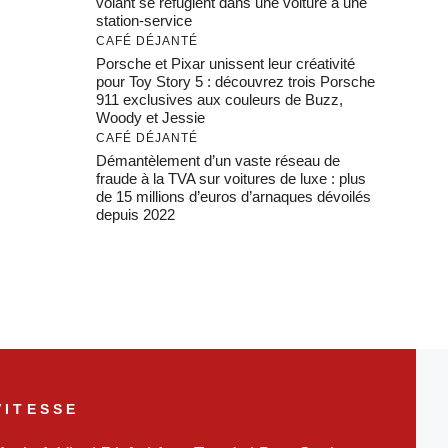
volant se réfugient dans une voiture à une
station-service
CAFÉ DÉJANTÉ
Porsche et Pixar unissent leur créativité
pour Toy Story 5 : découvrez trois Porsche
911 exclusives aux couleurs de Buzz,
Woody et Jessie
CAFÉ DÉJANTÉ
Démantèlement d’un vaste réseau de
fraude à la TVA sur voitures de luxe : plus
de 15 millions d’euros d’arnaques dévoilés
depuis 2022
VITESSE