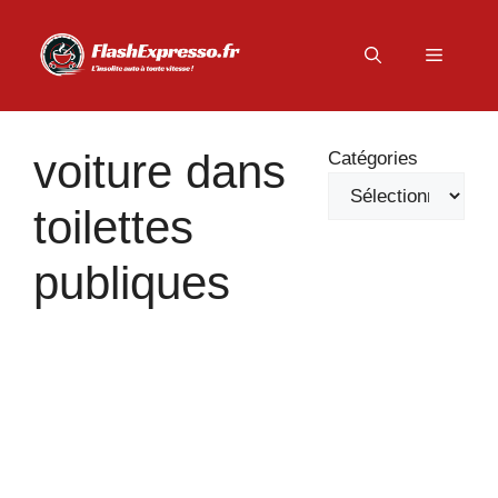
Aller
au
Menu
contenu
voiture dans
Catégories
toilettes
publiques