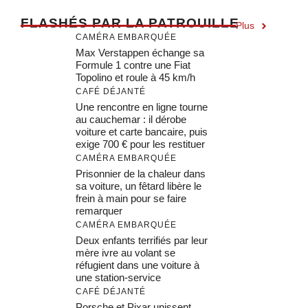
F
LASHÉS PAR LA PATROUILLE
Plus
CAMÉRA EMBARQUÉE
Max Verstappen échange sa
Formule 1 contre une Fiat
Topolino et roule à 45 km/h
CAFÉ DÉJANTÉ
Une rencontre en ligne tourne
au cauchemar : il dérobe
voiture et carte bancaire, puis
exige 700 € pour les restituer
CAMÉRA EMBARQUÉE
Prisonnier de la chaleur dans
sa voiture, un fêtard libère le
frein à main pour se faire
remarquer
CAMÉRA EMBARQUÉE
Deux enfants terrifiés par leur
mère ivre au volant se
réfugient dans une voiture à
une station-service
CAFÉ DÉJANTÉ
Porsche et Pixar unissent