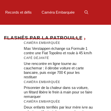
Records et défis
Caméra Embarquée
F
LASHÉS PAR LA PATROUILLE
Plus
CAMÉRA EMBARQUÉE
Max Verstappen échange sa Formule 1
contre une Fiat Topolino et roule à 45 km/h
CAFÉ DÉJANTÉ
Une rencontre en ligne tourne au
cauchemar : il dérobe voiture et carte
bancaire, puis exige 700 € pour les
restituer
CAMÉRA EMBARQUÉE
Prisonnier de la chaleur dans sa voiture,
un fêtard libère le frein à main pour se faire
remarquer
CAMÉRA EMBARQUÉE
Deux enfants terrifiés par leur mère ivre au