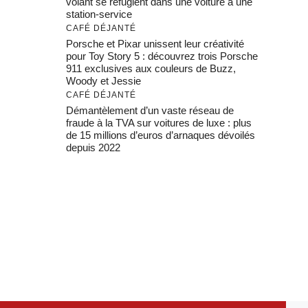
volant se réfugient dans une voiture à une
station-service
CAFÉ DÉJANTÉ
Porsche et Pixar unissent leur créativité
pour Toy Story 5 : découvrez trois Porsche
911 exclusives aux couleurs de Buzz,
Woody et Jessie
CAFÉ DÉJANTÉ
Démantèlement d’un vaste réseau de
fraude à la TVA sur voitures de luxe : plus
de 15 millions d’euros d’arnaques dévoilés
depuis 2022