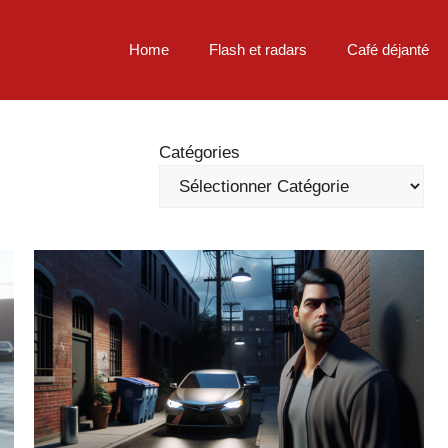
Home
Flash et radars
Café déjanté
Catégories