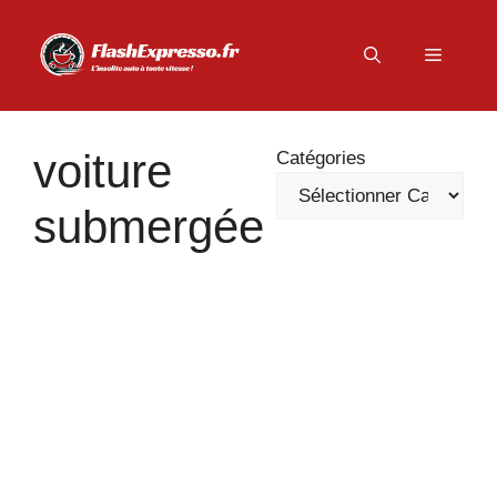
Aller
au
Menu
contenu
voiture
Catégories
submergée