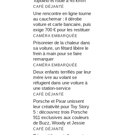
Topolino et roule à 45 km/h
CAFÉ DÉJANTÉ
Une rencontre en ligne tourne
au cauchemar : il dérobe
voiture et carte bancaire, puis
exige 700 € pour les restituer
CAMÉRA EMBARQUÉE
Prisonnier de la chaleur dans
sa voiture, un fêtard libère le
frein à main pour se faire
remarquer
CAMÉRA EMBARQUÉE
Deux enfants terrifiés par leur
mère ivre au volant se
réfugient dans une voiture à
une station-service
CAFÉ DÉJANTÉ
Porsche et Pixar unissent
leur créativité pour Toy Story
5 : découvrez trois Porsche
911 exclusives aux couleurs
de Buzz, Woody et Jessie
CAFÉ DÉJANTÉ