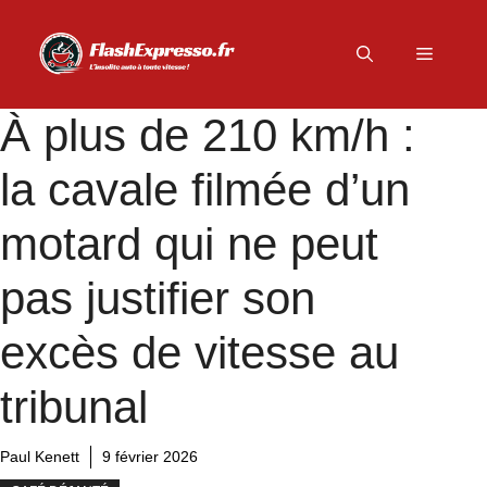
Aller
au
Menu
contenu
À plus de 210 km/h :
la cavale filmée d’un
motard qui ne peut
pas justifier son
excès de vitesse au
tribunal
Paul Kenett
9 février 2026