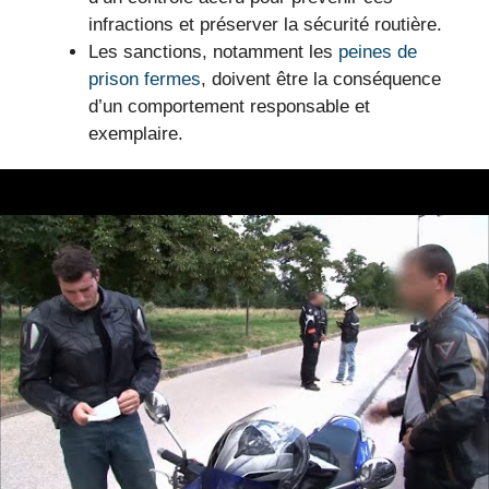
infractions et préserver la sécurité routière.
Les sanctions, notamment les
peines de
prison fermes
, doivent être la conséquence
d’un comportement responsable et
exemplaire.
Les enjeux de la
vidéosurveillance dans la
lutte contre l’excès de
vitesse en 2025
Les autorités renforcent leur arsenal avec
l’utilisation des nouvelles technologies de vidéo
surveillance, permettant de traquer et de
sanctionner plus efficacement les conducteurs qui
choisissent la voie de la délinquance routière. Le