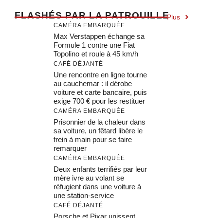
F
LASHÉS PAR LA PATROUILLE
Plus
CAMÉRA EMBARQUÉE
Max Verstappen échange sa
Formule 1 contre une Fiat
Topolino et roule à 45 km/h
CAFÉ DÉJANTÉ
Une rencontre en ligne tourne
au cauchemar : il dérobe
voiture et carte bancaire, puis
exige 700 € pour les restituer
CAMÉRA EMBARQUÉE
Prisonnier de la chaleur dans
sa voiture, un fêtard libère le
frein à main pour se faire
remarquer
CAMÉRA EMBARQUÉE
Deux enfants terrifiés par leur
mère ivre au volant se
réfugient dans une voiture à
une station-service
CAFÉ DÉJANTÉ
Porsche et Pixar unissent