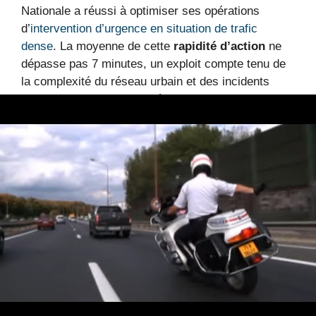
Nationale a réussi à optimiser ses opérations
d’
intervention d’urgence en situation de trafic
dense
. La moyenne de cette
rapidité d’action
ne
dépasse pas 7 minutes, un exploit compte tenu de
la complexité du réseau urbain et des incidents
survenus. Les motards, véritables as du guidage
dans la circulation, ont été les héros anonymes de
cette journée mémorable.
Une technique éprouvée pour faire face
à toutes les crises de circulation
Au fil des années, la Police Nationale a
perfectionné ses stratégies d’intervention,
notamment lors d’événements exceptionnels. La clé
du succès repose sur plusieurs éléments :
Une formation spécialisée des motards pour