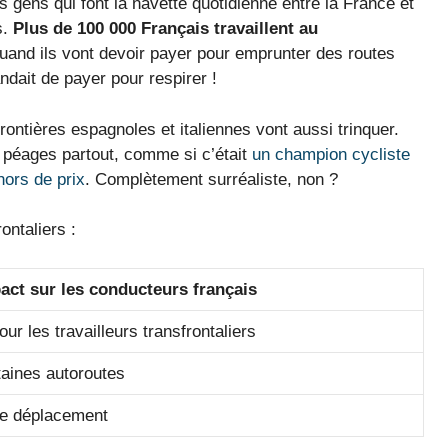
 gens qui font la navette quotidienne entre la France et
s.
Plus de 100 000 Français travaillent au
uand ils vont devoir payer pour emprunter des routes
dait de payer pour respirer !
frontières espagnoles et italiennes vont aussi trinquer.
s péages partout, comme si c’était
un champion cycliste
ors de prix
. Complètement surréaliste, non ?
ontaliers :
act sur les conducteurs français
r les travailleurs transfrontaliers
rtaines autoroutes
de déplacement