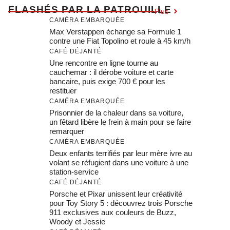
F
LASHÉS PAR LA PATROUILLE
Plus
CAMÉRA EMBARQUÉE
Max Verstappen échange sa Formule 1
contre une Fiat Topolino et roule à 45 km/h
CAFÉ DÉJANTÉ
Une rencontre en ligne tourne au
cauchemar : il dérobe voiture et carte
bancaire, puis exige 700 € pour les
restituer
CAMÉRA EMBARQUÉE
Prisonnier de la chaleur dans sa voiture,
un fêtard libère le frein à main pour se faire
remarquer
CAMÉRA EMBARQUÉE
Deux enfants terrifiés par leur mère ivre au
volant se réfugient dans une voiture à une
station-service
CAFÉ DÉJANTÉ
Porsche et Pixar unissent leur créativité
pour Toy Story 5 : découvrez trois Porsche
911 exclusives aux couleurs de Buzz,
Woody et Jessie