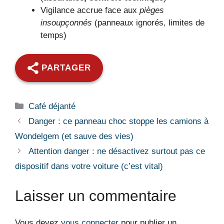
Vigilance accrue face aux
pièges
insoupçonnés
(panneaux ignorés, limites de
temps)
PARTAGER
Catégories
Café déjanté
Danger : ce panneau choc stoppe les camions à
Wondelgem (et sauve des vies)
Attention danger : ne désactivez surtout pas ce
dispositif dans votre voiture (c’est vital)
Laisser un commentaire
Vous devez
vous connecter
pour publier un