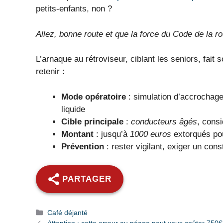
petits-enfants, non ?
Allez, bonne route et que la force du Code de la rou
L’arnaque au rétroviseur, ciblant les seniors, fait s
retenir :
Mode opératoire
: simulation d’accrochage
liquide
Cible principale
:
conducteurs âgés
, cons
Montant
: jusqu’à
1000 euros
extorqués po
Prévention
: rester vigilant, exiger un cons
PARTAGER
Catégories
Café déjanté
Attention : cette erreur au péage peut vous coûter 750€