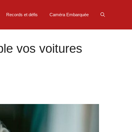
Records et défis
Caméra Embarquée
ble vos voitures