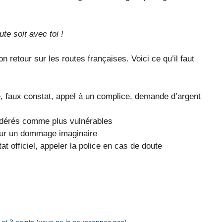
te soit avec toi !
on retour sur les routes françaises. Voici ce qu’il faut
, faux constat, appel à un complice, demande d’argent
idérés comme plus vulnérables
ur un dommage imaginaire
tat officiel, appeler la police en cas de doute
 et 3 points (vous ne la soupçonnez pas)