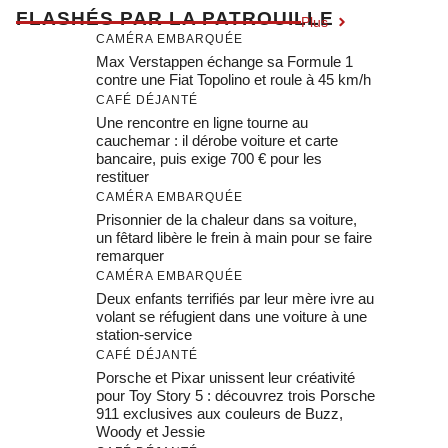
F
LASHÉS PAR LA PATROUILLE
Plus
CAMÉRA EMBARQUÉE
Max Verstappen échange sa Formule 1
contre une Fiat Topolino et roule à 45 km/h
CAFÉ DÉJANTÉ
Une rencontre en ligne tourne au
cauchemar : il dérobe voiture et carte
bancaire, puis exige 700 € pour les
restituer
CAMÉRA EMBARQUÉE
Prisonnier de la chaleur dans sa voiture,
un fêtard libère le frein à main pour se faire
remarquer
CAMÉRA EMBARQUÉE
Deux enfants terrifiés par leur mère ivre au
volant se réfugient dans une voiture à une
station-service
CAFÉ DÉJANTÉ
Porsche et Pixar unissent leur créativité
pour Toy Story 5 : découvrez trois Porsche
911 exclusives aux couleurs de Buzz,
Woody et Jessie