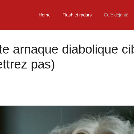
Home
Flash et radars
Café déjanté
tte arnaque diabolique ci
ttrez pas)