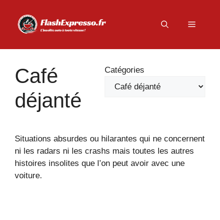
Aller
au
Menu
contenu
Café
Catégories
déjanté
Situations absurdes ou hilarantes qui ne concernent
ni les radars ni les crashs mais toutes les autres
histoires insolites que l’on peut avoir avec une
voiture.