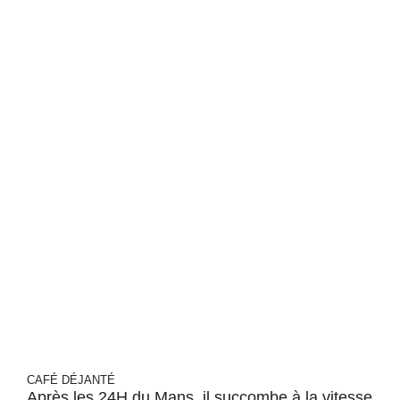
CAFÉ DÉJANTÉ
Après les 24H du Mans, il succombe à la vitesse