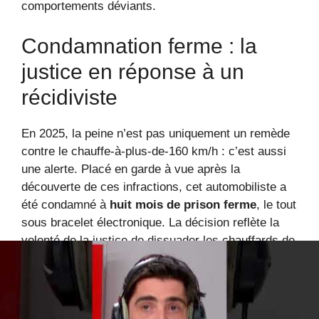
comportements déviants.
Condamnation ferme : la
justice en réponse à un
récidiviste
En 2025, la peine n’est pas uniquement un remède
contre le chauffe-à-plus-de-160 km/h : c’est aussi
une alerte. Placé en garde à vue après la
découverte de ces infractions, cet automobiliste a
été condamné à
huit mois de prison ferme
, le tout
sous bracelet électronique. La décision reflète la
volonté de la justice de dissuader les chauffards de
s’engager de nouveau dans ces comportements
dangereux.
Les sanctions ne s’arrêtent pas là : le permis a été