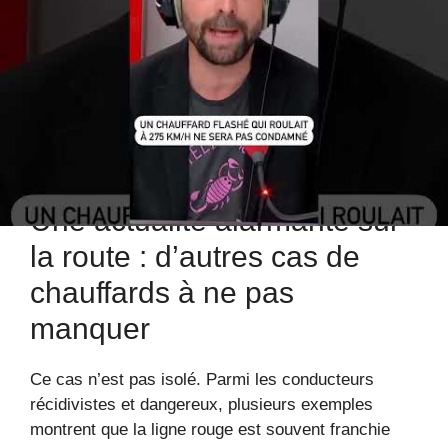
annulé et des amendes substantielles ont été
prononcées, notamment 135 € pour l’excès de
vitesse et 360 € au total en contraventions pour
l’alcool, l’assurance et le non-renouvellement du
permis. Une réponse à la hauteur des dangers de la
route en 2025, année où la lutte contre l’insécurité
routière continue de s’intensifier.
Une actualité alarmante sur
la route : d’autres cas de
chauffards à ne pas
manquer
Ce cas n’est pas isolé. Parmi les conducteurs
récidivistes et dangereux, plusieurs exemples
montrent que la ligne rouge est souvent franchie