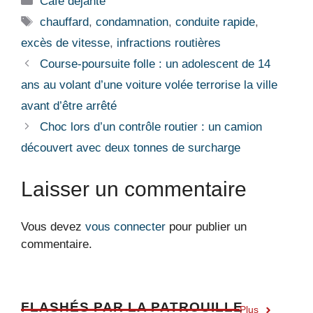
Café déjanté
Étiquettes
chauffard
,
condamnation
,
conduite rapide
,
excès de vitesse
,
infractions routières
Course-poursuite folle : un adolescent de 14
ans au volant d’une voiture volée terrorise la ville
avant d’être arrêté
Choc lors d’un contrôle routier : un camion
découvert avec deux tonnes de surcharge
Laisser un commentaire
Vous devez
vous connecter
pour publier un
commentaire.
F
LASHÉS PAR LA PATROUILLE
Plus