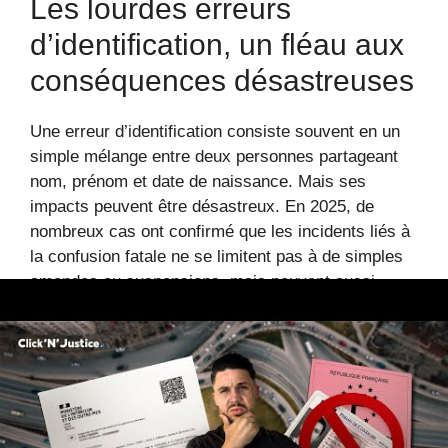
Les lourdes erreurs
d’identification, un fléau aux
conséquences désastreuses
Une erreur d’identification consiste souvent en un
simple mélange entre deux personnes partageant
nom, prénom et date de naissance. Mais ses
impacts peuvent être désastreux. En 2025, de
nombreux cas ont confirmé que les incidents liés à
la confusion fatale ne se limitent pas à de simples
amendes ou suspensions, mais peuvent aussi
entraîner des conséquences professionnelles
graves et une atteinte à la réputation.
Ironiquement, la majorité des erreurs provient
encore aujourd’hui de fichiers mal mis à jour, où
seul le lieu de naissance pourrait normalement faire