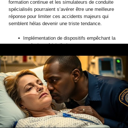
formation continue et les simulateurs de conduite
spécialisés pourraient s’avérer être une meilleure
réponse pour limiter ces accidents majeurs qui
semblent hélas devenir une triste tendance.
Implémentation de dispositifs empêchant la
confusion pédale/frein
Formation accrue des conducteurs de poids
lourds
Renforcement de la vigilance lors des
opérations de chargement
Les risques majeurs liés à la
conduite dangereuse dans
les zones urbaines
Les rues étroites de Paris, combinées à un trafic