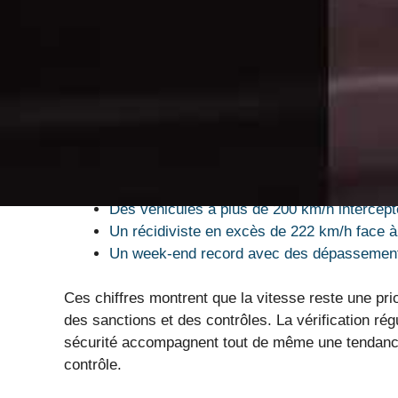
Malgré l’arsenal législatif renforcé et la multipli
persistent à jouer avec la vie en conduisant à des
excès de vitesse supérieurs à 100 km/h sur des 
courante, comme en témoignent plusieurs affaires 
Ce phénomène ne se réduit pas à de simples imprud
et à la société, manifestant un désir de transgre
sur quelques autres exemples pertinents qui illustr
Des véhicules à plus de 200 km/h intercep
Un récidiviste en excès de 222 km/h face à 
Un week-end record avec des dépassement
Ces chiffres montrent que la vitesse reste une pr
des sanctions et des contrôles. La vérification ré
sécurité accompagnent tout de même une tendance
contrôle.