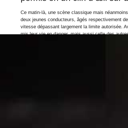
Ce matin-là, une scène classique mais néanmoins i
deux jeunes conducteurs, âgés respectivement de 
vitesse dépassant largement la limite autorisée.
mis leur vie en danger, mais aussi celle des autres
année 2025.
Leur comportement, typique de cette année, illus
première cause de mortalité routière, malgré une 
renforcées. La police, armée de ses radars automa
arrêter, leur retirant immédiatement leur permis d
prévoit la suspension dès
42 km/h au-dessus de la
Les conséquences immédiate
route
Mais que se passe-t-il réellement lorsqu’un automob