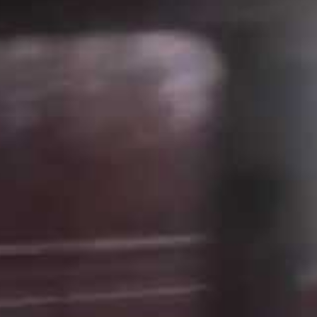
, et parfois à des retraits immédiats. Dans le cas
 confiscation rapide de leur permis, les empêchant de
ion
 massif
cas de récidive
 de sécurité routière, visent à dissuader tout
esse qui, en 2025, fait encore des ravages souvent liés
s de vitesse : un phénomène