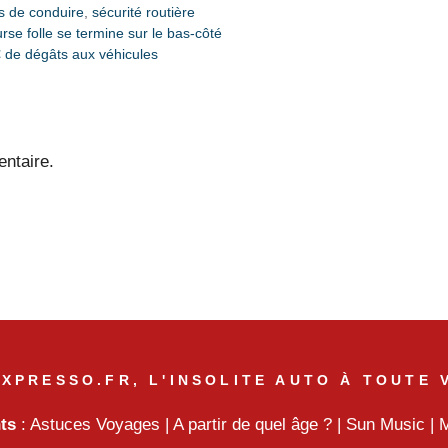
s de conduire
,
sécurité routière
rse folle se termine sur le bas-côté
€ de dégâts aux véhicules
ntaire.
XPRESSO.FR, L'INSOLITE AUTO À TOUTE 
nts
:
Astuces Voyages
|
A partir de quel âge ?
|
Sun Music
|
M