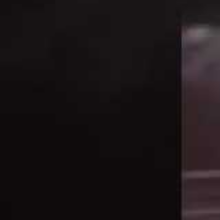
s’expose à
une amende
, une suspension du permis
présent, ce double excès de vitesse a entraîné la
conduire jusqu’à la fin de la procédure judiciaire.
Perte immédiate du permis
Amendes en lien avec la gravité de l’infract
Retrait du véhicule en cas de dépassement
Risques d’accroissement des sanctions en 
Impact psychologique et social
Ces mesures, qui font partie du arsenal en matière
comportement dangereux, notamment l’excès de vit
à une jeunesse imprudente.
Les automobilistes en excè
toujours d’actualité en 2025