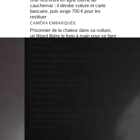
cauchemar : il dérobe voiture et carte
bancaire, puis exige 700 € pour les
restituer
CAMÉRA EMBARQUÉE
Prisonnier de la chaleur dans sa voiture,
un fêtard libère le frein à main pour se faire
remarquer
CAMÉRA EMBARQUÉE
Deux enfants terrifiés par leur mère ivre au
volant se réfugient dans une voiture à une
station-service
CAFÉ DÉJANTÉ
Porsche et Pixar unissent leur créativité
pour Toy Story 5 : découvrez trois Porsche
911 exclusives aux couleurs de Buzz,
Woody et Jessie
CAFÉ DÉJANTÉ
Démantèlement d’un vaste réseau de
fraude à la TVA sur voitures de luxe : plus
de 15 millions d’euros d’arnaques dévoilés
depuis 2022