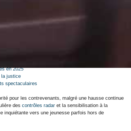
cation des contrôles automatiques, certains conducteurs
 vitesses folles. La tendance en 2025 montre que les
routes limitées à 70 sont malheureusement monnaie
similaires.
ences : il s’agit souvent d’un défi lancé aux autorités
ssion qui parfois tourne au drame. Revenons rapidement
ent cette tendance irrépressible :
tés en 2025
la justice
s spectaculaires
iorité pour les contrevenants, malgré une hausse continue
gulière des
contrôles radar
et la sensibilisation à la
 inquiétante vers une jeunesse parfois hors de