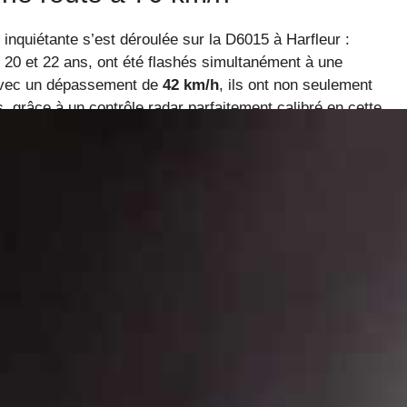
nquiétante s’est déroulée sur la D6015 à Harfleur :
20 et 22 ans, ont été flashés simultanément à une
 Avec un dépassement de
42 km/h
, ils ont non seulement
, grâce à un contrôle radar parfaitement calibré en cette
tre parfaitement comment l’excès de vitesse demeure la
série de campagnes de sécurisation et des sanctions
tiques de dernière génération, n’a pas tardé à les
e conduire, conformément à la nouvelle législation qui
 limite
.
s d’un excès de vitesse sur la
iliste dépasse la limite ? La réponse est simple : il