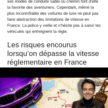
ses modes de conduite sable ou chemin font d’elle
la favorite des aventuriers. Cependant, même la
plus incontrôlable des voitures de luxe ne peut pas
faire abstraction des limitations de vitesse en
France. La police y veille et n’hésite pas à saisir les
véhicules qui enfreignent la règle.
Les risques encourus
lorsqu’on dépasse la vitesse
réglementaire en France
Oubliez le rêve de dépasser la limite pour une
simple montée d’adrénaline : en 2025, les sanctions
pour excès de vitesse en France sont sévères. La
confiscation du véhicule, la mise en fourrière, et la
consignation immédiate sont devenues la norme,
particulièrement pour les voitures de luxe comme