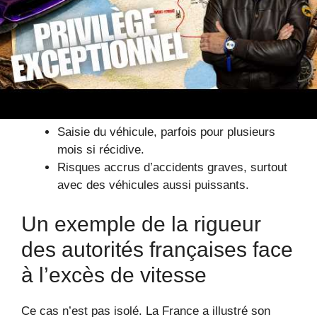
cette Porsche rare. La justice ne plaisante pas
avec la sécurité routière, surtout lorsque l’on
circule à plus de 200 km/h dans un environnement
urbain ou sur l’autoroute.
Perte immédiate du permis et amendes
salées.
Saisie du véhicule, parfois pour plusieurs
mois si récidive.
Risques accrus d’accidents graves, surtout
avec des véhicules aussi puissants.
Un exemple de la rigueur
des autorités françaises face
à l’excès de vitesse
Ce cas n’est pas isolé. La France a illustré son