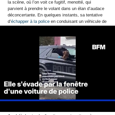
la scène, où l’on voit ce fugitif, menotté, qui
parvient à prendre le volant dans un élan d’audace
déconcertante. En quelques instants, sa tentative
d’
échapper à la police
en conduisant un véhicule de
police tourne au cauchemar contrôlé.
Les autorités ont confirmé que le conducteur a été
rapidement maîtrisé, mais pas avant d’avoir
provoqué une
poursuite
effrénée qui aurait pu avoir
des conséquences dramatiques. Les agents, eux-
mêmes impressionnés par cette manœuvre
risquée, soulignent l’importance de renforcer la
vigilance lors de telles interventions.
Les leçons à tirer de cette
évasion spectaculaire