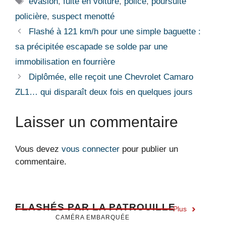
évasion
,
fuite en voiture
,
police
,
poursuite
policière
,
suspect menotté
Flashé à 121 km/h pour une simple baguette :
sa précipitée escapade se solde par une
immobilisation en fourrière
Diplômée, elle reçoit une Chevrolet Camaro
ZL1… qui disparaît deux fois en quelques jours
Laisser un commentaire
Vous devez
vous connecter
pour publier un
commentaire.
F
LASHÉS PAR LA PATROUILLE
Plus
CAMÉRA EMBARQUÉE