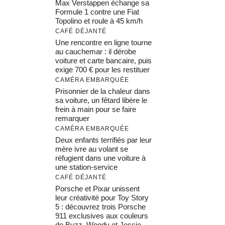
Max Verstappen échange sa
Formule 1 contre une Fiat
Topolino et roule à 45 km/h
CAFÉ DÉJANTÉ
Une rencontre en ligne tourne
au cauchemar : il dérobe
voiture et carte bancaire, puis
exige 700 € pour les restituer
CAMÉRA EMBARQUÉE
Prisonnier de la chaleur dans
sa voiture, un fêtard libère le
frein à main pour se faire
remarquer
CAMÉRA EMBARQUÉE
Deux enfants terrifiés par leur
mère ivre au volant se
réfugient dans une voiture à
une station-service
CAFÉ DÉJANTÉ
Porsche et Pixar unissent
leur créativité pour Toy Story
5 : découvrez trois Porsche
911 exclusives aux couleurs
de Buzz, Woody et Jessie