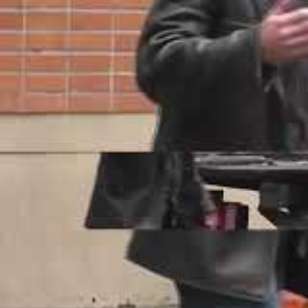
tains propriétaires, comme ceux du Tarn-et-Garonne, ont
ontrôles pour récupérer leur voiture, souvent immatriculée
s de non-respect du code de la route.
 devenue sensible, découvrez cette histoire :
une
lisée en fourrière. La vigilance doit être de mise, car
contrôles et à prendre des risques inconsidérés.
ux qui tentent la récupération
endre son véhicule sans respecter la procédure constitue
e infraction peut aboutir à une amende ou à une
nt considérablement le danger pour le contrevenant,
, d’autres usagers de la route.