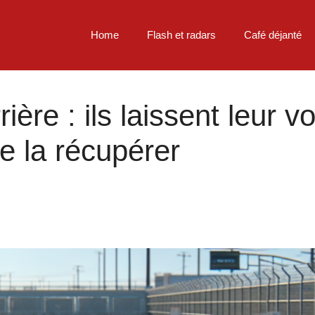
Home
Flash et radars
Café déjanté
rrière : ils laissent leur v
de la récupérer