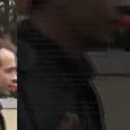
cauchemar : il dérobe voiture et carte
bancaire, puis exige 700 € pour les
restituer
CAMÉRA EMBARQUÉE
Prisonnier de la chaleur dans sa voiture,
un fêtard libère le frein à main pour se faire
remarquer
CAMÉRA EMBARQUÉE
Deux enfants terrifiés par leur mère ivre au
volant se réfugient dans une voiture à une
station-service
CAFÉ DÉJANTÉ
Porsche et Pixar unissent leur créativité
pour Toy Story 5 : découvrez trois Porsche
911 exclusives aux couleurs de Buzz,
Woody et Jessie
CAFÉ DÉJANTÉ
Démantèlement d’un vaste réseau de
fraude à la TVA sur voitures de luxe : plus
de 15 millions d’euros d’arnaques dévoilés
depuis 2022