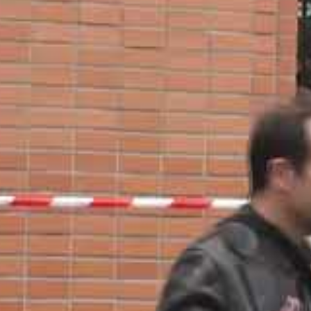
 pris en flagrant délit tentant de récupérer leur bien
t en augmentation. Ces situations exceptionnelles mais
spect des règles et des contrôles stricts menés par les
ans le Tarn-et-Garonne illustre parfaitement cette
s ont été interpellés alors qu’ils tentaient de revenir
infraction initiale.
tains acteurs choisissent-ils d’engager des démarches
la procédure de récupération ? Quelles sont les
té publique ?
 montée des infractions liés à la
véhicules a connu un renfort : pas moins de
21 000
e vitesse, toute violation confondue, notamment celles