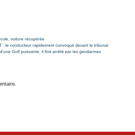
icule
,
voiture récupérée
T : le conducteur rapidement convoqué devant le tribunal
’une Golf puissante, il finit arrêté par les gendarmes
ntaire.