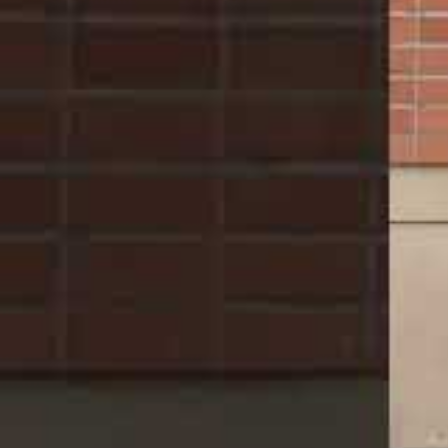
menant à la mise en fourrière. Parmi ces cas, cer
été pris sur le fait en tentant de contourner les c
avec des plaques trafiquées ou dans des situation
Pour illustrer à quel point cette problématique est
Lamborghini capturée à plus de 200 km/h
et immobi
certains conducteurs n’hésitent pas à ignorer les 
Les risques encourus par ce
prohibée
Se présenter à la fourrière en pensant pouvoir pr
une véritable prise de risque. Non seulement cett
suspension de permis, mais elle augmente égaleme
les agents de contrôle, et parfois même par hasard