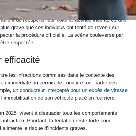
arfaite illustration : deux jeunes hommes, déjà en
s tentaient de récupérer leur voiture, abandonnée après une
t plus grave que ces individus ont tenté de revenir sur
specter la procédure officielle. La scène bouleverse par
 être respectée.
 efficacité
ontre les infractions commises dans le contexte des
sion immédiate du permis de conduire font partie des
emple,
un conducteur intercepté pour un excès de vitesse
’immobilisation de son véhicule placé en fourrière.
en 2025, visent à dissuader tous les comportements
 infraction. Pourtant, la tentation reste forte pour
 alimente le risque d’incidents graves.