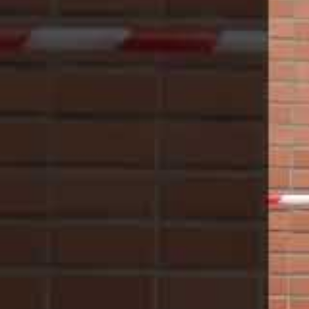
En 2025, le phénomène des propriétaires de voitures
sans respecter la procédure légalement prévue es
révélatrices mettent en lumière l’importance du re
autorités. La scène qui s’est déroulée récemment d
problématique : deux jeunes déjà connus des service
prendre leur véhicule dans une fourrière, après une 
Ce cas soulève plusieurs questions : pourquoi cer
risquées ou de tenter leur chance en contournant 
conséquences pour eux, mais aussi pour la sécuri
Les enjeux du contrôle et la
fourrière
En 2025, la lutte contre les infractions liées aux 
contraventions
ont été enregistrées pour excès d