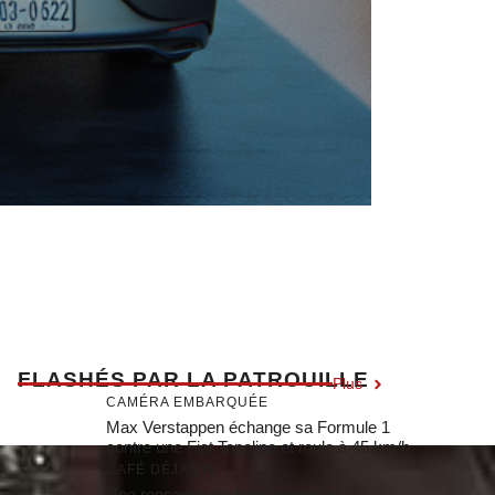
F
LASHÉS PAR LA PATROUILLE
Plus
CAMÉRA EMBARQUÉE
Max Verstappen échange sa Formule 1
contre une Fiat Topolino et roule à 45 km/h
CAFÉ DÉJANTÉ
Une rencontre en ligne tourne au