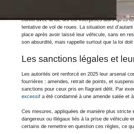
Le cas récent dans le Tarn-et-Garonne en est une p
conflit avec la loi, ont été interpellés alors qu’il
tentative de vol de roues. La situation est d’autan
place après avoir laissé leur véhicule, sans en re
son absurdité, mais rappelle surtout que la loi doit
Les sanctions légales et leur
Les autorités ont renforcé en 2025 leur arsenal c
fourrières : amendes, retrait de points, et suspen
sanctions pour ceux pris en flagrant délit. Par ex
excessif
a été condamné à une amende salée et à l
Ces mesures, appliquées de manière plus stricte 
dangereux ou illégaux liés à la prise de véhicule en
certains de remettre en question ces règles, ce qui