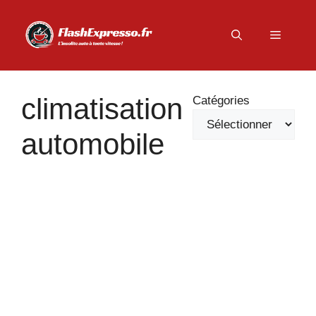
Aller
au
Menu
contenu
climatisation
Catégories
automobile