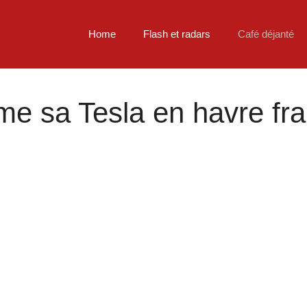
Home
Flash et radars
Café déjanté
me sa Tesla en havre frai