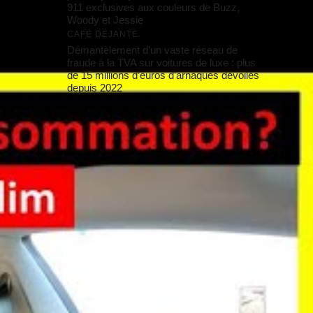
911 exclusives aux couleurs de Buzz,
Woody et Jessie
CAFÉ DÉJANTÉ
Démantèlement d’un vaste réseau de
fraude à la TVA sur voitures de luxe : plus
de 15 millions d’euros d’arnaques dévoilés
depuis 2022