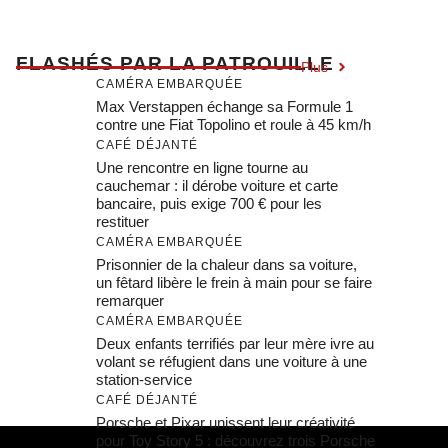
F
LASHÉS PAR LA PATROUILLE
Plus
CAMÉRA EMBARQUÉE
Max Verstappen échange sa Formule 1
contre une Fiat Topolino et roule à 45 km/h
CAFÉ DÉJANTÉ
Une rencontre en ligne tourne au
cauchemar : il dérobe voiture et carte
bancaire, puis exige 700 € pour les
restituer
CAMÉRA EMBARQUÉE
Prisonnier de la chaleur dans sa voiture,
un fêtard libère le frein à main pour se faire
remarquer
CAMÉRA EMBARQUÉE
Deux enfants terrifiés par leur mère ivre au
volant se réfugient dans une voiture à une
station-service
CAFÉ DÉJANTÉ
Porsche et Pixar unissent leur créativité
pour Toy Story 5 : découvrez trois Porsche