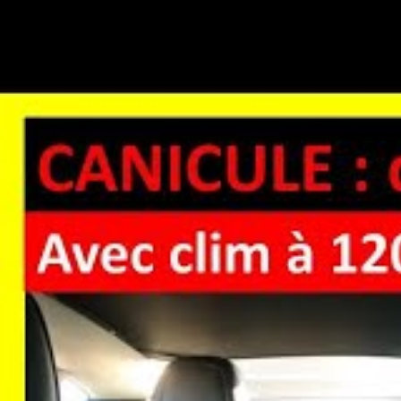
Ce témoignage, viral sur les réseaux sociaux, ill
climatique. Face à des
logements non adaptés
à 
solution temporaire
pour échapper aux températur
climatisation
demeure encore peu accessible ou tro
en France peine encore à suivre cette évolution cl
Les conducteurs utilisent la
technologie
pour repo
garde une température agréable, même sous 43 °C
d’un euro d’électricité. Dans un contexte où la
voit
s’impose comme une réponse innovante à nos défi
Les solutions innovantes po
voiture électrique lors des 
Mais comment optimiser le
refroidissement
de vo
des
techniques simples
et la compréhension des m
accessoires appropriés ou en adoptant des stratég