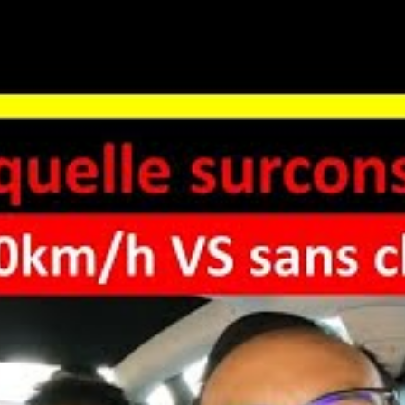
ustre une tendance qui s’accentue avec le changement
la chaleur, nombreux sont ceux qui cherchent une
es inférieures à 30 °C dans leur maison. La
p coûteuse pour certains, et la norme de construction
imatique.
usser la chaleur, comme l’exemple de cette Tesla qui
, en consommant à peine 6 kWh par nuit, soit moins
ure électrique
devient un outil d’évasion, cette stratégie
s estivaux.
ur maintenir le confort dans sa
épisodes de chaleur intense
tre véhicule électrique en été ? La réponse réside dans
écanismes de refroidissement. En utilisant des
ies précises, comme stationner à l’ombre ou utiliser des