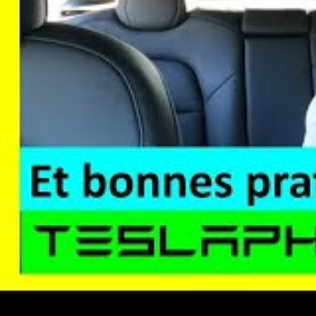
fonctionnalités spécifiques à la voiture, il est pos
batterie.
Les
nouvelles normes de construction
en France
ventilation et la végétalisation des bâtiments, afi
ne devienne pas une nécessité vitale pour certains
son véhicule électrique tout en maximisant la fraîc
Les astuces pratiques pour 
une évasion thermique réus
Stationnez à l’ombre
plutôt qu’en plein so
Tesla.
Utilisez le mode camping
pour maintenir 
maîtrisée.
Protégez les vitres
avec des rideaux ou des 
Activez la ventilation naturelle
en laissant
Prévoyez une recharge nocturne
en privi