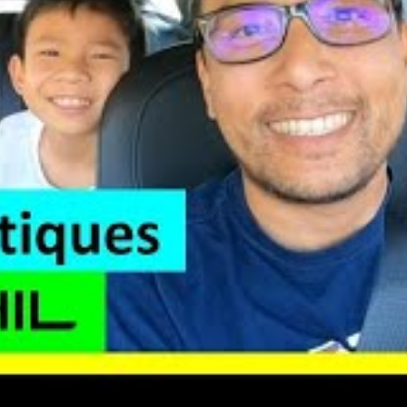
sible de préserver la
performance
et la
longévité
de la
 intègrent également des solutions pour favoriser la
n d’éviter que la simple présence d’une
voiture électrique
. La question devient : comment continuer à profiter de
heur, sans exploser sa facture d’électricité ?
un refroidissement optimal et
sie
leil, pour réduire la montée en température de votre
une température agréable, avec une consommation
films réfléchissants pour limiter la chaleur intérieure.
 les fenêtres entrouvertes, si possible, pendant la nuit.
légiant les moments plus frais pour recharger votre