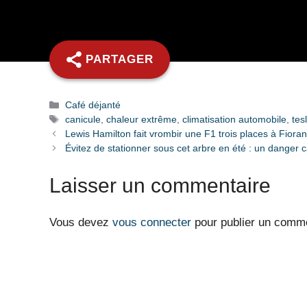
batterie.
PARTAGER
Catégories
Café déjanté
Étiquettes
canicule
,
chaleur extrême
,
climatisation automobile
,
tes
Lewis Hamilton fait vrombir une F1 trois places à Fioran
Évitez de stationner sous cet arbre en été : un danger c
Laisser un commentaire
Vous devez
vous connecter
pour publier un comme