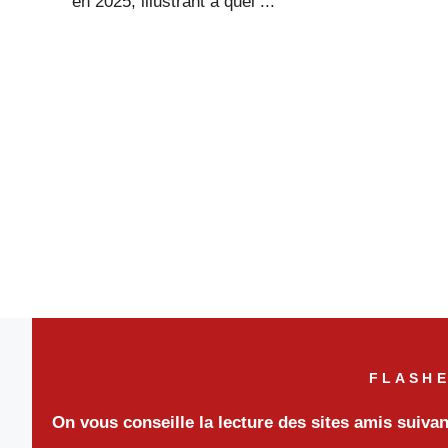
en 2025, illustrant à quel ...
FLASHE
On vous conseille la lecture des sites amis suiva