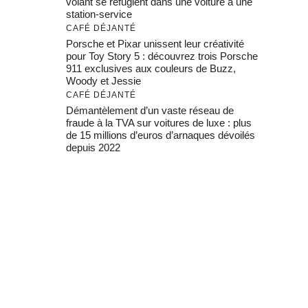
volant se réfugient dans une voiture à une
station-service
CAFÉ DÉJANTÉ
Porsche et Pixar unissent leur créativité
pour Toy Story 5 : découvrez trois Porsche
911 exclusives aux couleurs de Buzz,
Woody et Jessie
CAFÉ DÉJANTÉ
Démantèlement d’un vaste réseau de
fraude à la TVA sur voitures de luxe : plus
de 15 millions d’euros d’arnaques dévoilés
depuis 2022