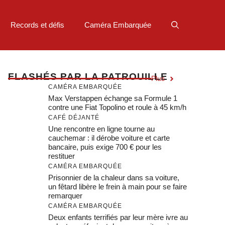
Records et défis
Caméra Embarquée
F
LASHÉS PAR LA PATROUILLE
Plus
CAMÉRA EMBARQUÉE
Max Verstappen échange sa Formule 1
contre une Fiat Topolino et roule à 45 km/h
CAFÉ DÉJANTÉ
Une rencontre en ligne tourne au
cauchemar : il dérobe voiture et carte
bancaire, puis exige 700 € pour les
restituer
CAMÉRA EMBARQUÉE
Prisonnier de la chaleur dans sa voiture,
un fêtard libère le frein à main pour se faire
remarquer
CAMÉRA EMBARQUÉE
Deux enfants terrifiés par leur mère ivre au