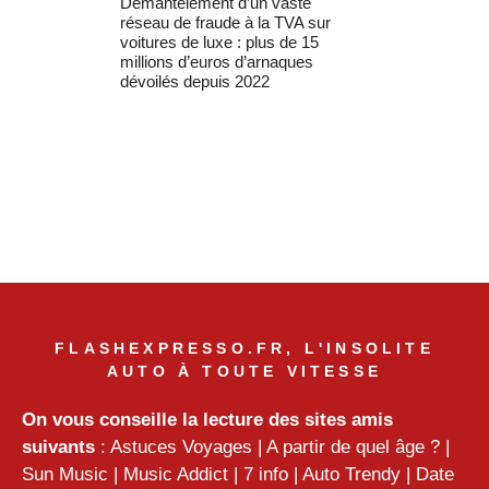
Démantèlement d’un vaste
réseau de fraude à la TVA sur
voitures de luxe : plus de 15
millions d’euros d’arnaques
dévoilés depuis 2022
FLASHEXPRESSO.FR, L'INSOLITE
AUTO À TOUTE VITESSE
On vous conseille la lecture des sites amis
suivants
:
Astuces Voyages
|
A partir de quel âge ?
|
Sun Music
|
Music Addict
|
7 info
|
Auto Trendy
|
Date