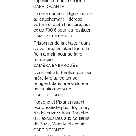
Topolino et roule à 45 km/h
CAFÉ DÉJANTÉ
Une rencontre en ligne tourne
au cauchemar : il dérobe
voiture et carte bancaire, puis
exige 700 € pour les restituer
CAMÉRA EMBARQUÉE
Prisonnier de la chaleur dans
sa voiture, un fêtard libère le
frein à main pour se faire
remarquer
CAMÉRA EMBARQUÉE
Deux enfants terrifiés par leur
mère ivre au volant se
réfugient dans une voiture à
une station-service
CAFÉ DÉJANTÉ
Porsche et Pixar unissent
leur créativité pour Toy Story
5 : découvrez trois Porsche
911 exclusives aux couleurs
de Buzz, Woody et Jessie
CAFÉ DÉJANTÉ