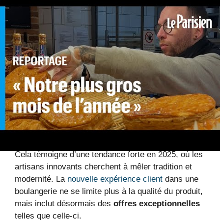
suscite l’enthousiasme, mais aussi un buzz sur les
réseaux sociaux et dans la presse locale. En
offrant cette opportunité, la boulangerie mise sur un
triple avantage :
Augmenter significativement ses ventes de
galettes
Satisfaire sa clientèle en proposant une
expérience unique
Renforcer sa visibilité dans la région et en
ligne
Cela témoigne d’une tendance forte en 2025, où les
artisans innovants cherchent à mêler tradition et
modernité. La
nouvelle expérience client
dans une
boulangerie ne se limite plus à la qualité du produit,
mais inclut désormais des
offres exceptionnelles
telles que celle-ci.