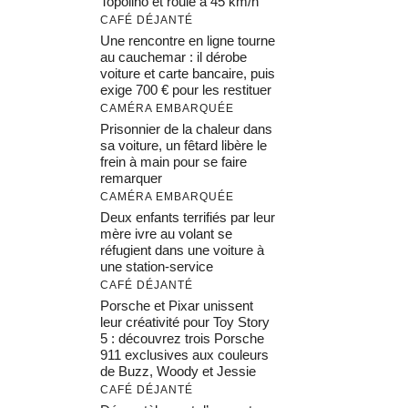
Topolino et roule à 45 km/h
CAFÉ DÉJANTÉ
Une rencontre en ligne tourne
au cauchemar : il dérobe
voiture et carte bancaire, puis
exige 700 € pour les restituer
CAMÉRA EMBARQUÉE
Prisonnier de la chaleur dans
sa voiture, un fêtard libère le
frein à main pour se faire
remarquer
CAMÉRA EMBARQUÉE
Deux enfants terrifiés par leur
mère ivre au volant se
réfugient dans une voiture à
une station-service
CAFÉ DÉJANTÉ
Porsche et Pixar unissent
leur créativité pour Toy Story
5 : découvrez trois Porsche
911 exclusives aux couleurs
de Buzz, Woody et Jessie
CAFÉ DÉJANTÉ