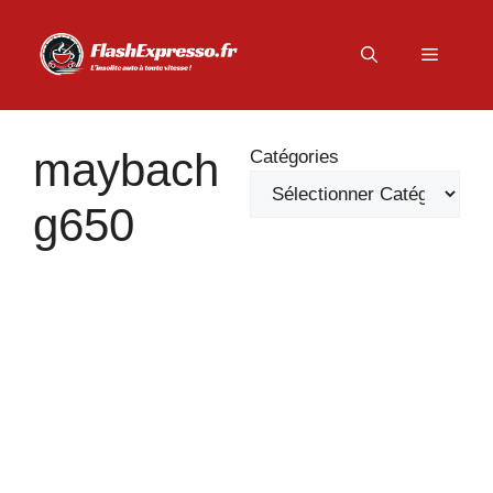
Aller
au
Menu
contenu
maybach
Catégories
g650