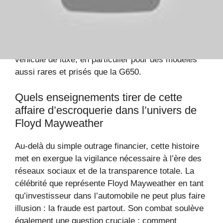
la crédulité face aux offres trop alléchantes dans ce
secteur. Floyd Mayweather, en héros du jour,
espère que cette plainte servira d’exemple pour
renforcer la transparence dans le marché du
véhicule de luxe, en particulier pour des modèles
aussi rares et prisés que la G650.
Quels enseignements tirer de cette
affaire d’escroquerie dans l’univers de
Floyd Mayweather
Au-delà du simple outrage financier, cette histoire
met en exergue la vigilance nécessaire à l’ère des
réseaux sociaux et de la transparence totale. La
célébrité que représente Floyd Mayweather en tant
qu’investisseur dans l’automobile ne peut plus faire
illusion : la fraude est partout. Son combat soulève
également une question cruciale : comment