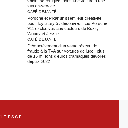
volant se réfugient dans une voiture à une
station-service
CAFÉ DÉJANTÉ
Porsche et Pixar unissent leur créativité
pour Toy Story 5 : découvrez trois Porsche
911 exclusives aux couleurs de Buzz,
Woody et Jessie
CAFÉ DÉJANTÉ
Démantèlement d’un vaste réseau de
fraude à la TVA sur voitures de luxe : plus
de 15 millions d’euros d’arnaques dévoilés
depuis 2022
VITESSE