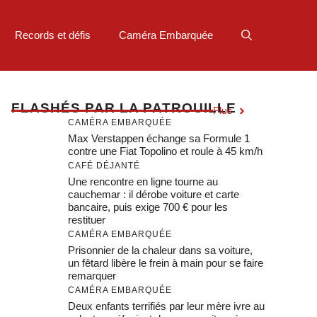
Records et défis
Caméra Embarquée
F
LASHÉS PAR LA PATROUILLE
Plus
CAMÉRA EMBARQUÉE
Max Verstappen échange sa Formule 1
contre une Fiat Topolino et roule à 45 km/h
CAFÉ DÉJANTÉ
Une rencontre en ligne tourne au
cauchemar : il dérobe voiture et carte
bancaire, puis exige 700 € pour les
restituer
CAMÉRA EMBARQUÉE
Prisonnier de la chaleur dans sa voiture,
un fêtard libère le frein à main pour se faire
remarquer
CAMÉRA EMBARQUÉE
Deux enfants terrifiés par leur mère ivre au