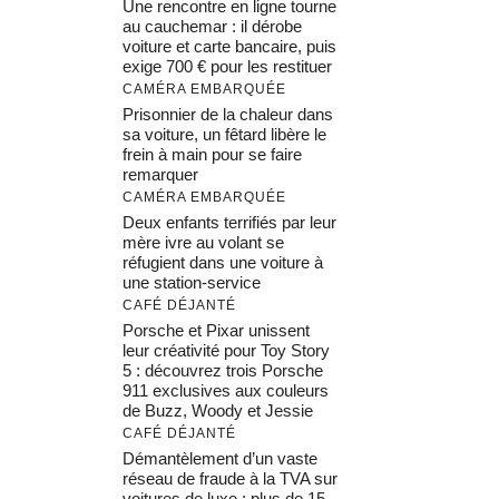
Une rencontre en ligne tourne
au cauchemar : il dérobe
voiture et carte bancaire, puis
exige 700 € pour les restituer
CAMÉRA EMBARQUÉE
Prisonnier de la chaleur dans
sa voiture, un fêtard libère le
frein à main pour se faire
remarquer
CAMÉRA EMBARQUÉE
Deux enfants terrifiés par leur
mère ivre au volant se
réfugient dans une voiture à
une station-service
CAFÉ DÉJANTÉ
Porsche et Pixar unissent
leur créativité pour Toy Story
5 : découvrez trois Porsche
911 exclusives aux couleurs
de Buzz, Woody et Jessie
CAFÉ DÉJANTÉ
Démantèlement d’un vaste
réseau de fraude à la TVA sur
voitures de luxe : plus de 15