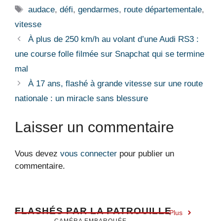
Étiquettes
audace
,
défi
,
gendarmes
,
route départementale
,
vitesse
À plus de 250 km/h au volant d’une Audi RS3 :
une course folle filmée sur Snapchat qui se termine
mal
À 17 ans, flashé à grande vitesse sur une route
nationale : un miracle sans blessure
Laisser un commentaire
Vous devez
vous connecter
pour publier un
commentaire.
F
LASHÉS PAR LA PATROUILLE
Plus
CAMÉRA EMBARQUÉE