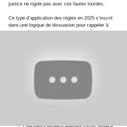
justice ne rigole pas avec ces fautes lourdes.
Ce type d’application des règles en 2025 s’inscrit
dans une logique de dissuasion pour rappeler à
tous que [
la vitesse excessive peut coûter très
cher
] et préserver la vie de chacun.
Une démonstration de la
sévérité des mesures contre
la conduite dangereuse
Suspension immédiate du permis de
conduire.
Possibilité de confiscation du véhicule en
cas de récidive.
Amendes pouvant atteindre 3 750 euros.
Poursuites pénales pouvant mener jusqu’à