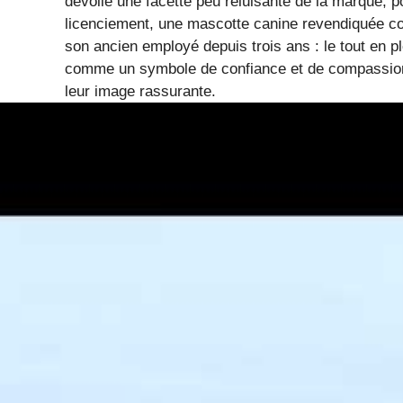
dévoile une facette peu reluisante de la marque,
licenciement, une mascotte canine revendiquée co
son ancien employé depuis trois ans : le tout en pl
comme un symbole de confiance et de compassio
leur image rassurante.
Le scandale autour de la ma
dégrade l’image de Subaru
Ce n’est pas simplement une histoire de chien, ma
Subaru en plein cœur d’Austin. La mascotte Rally, 
événements locaux, a été soudainement réclamé pa
employés. Alors que la marque a toujours cultivé 
décision controversée provoque un tollé.
Une mascotte devenue emblématique local
Un respect supposé pour les animaux mis 
Une pratique perçue comme inhumaine par l