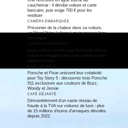
cauchemar : il dérobe voiture et carte
bancaire, puis exige 700 € pour les
restituer
CAMÉRA EMBARQUÉE
Prisonnier de la chaleur dans sa voiture,
un fêtard libère le frein à main pour se faire
remarquer
CAMÉRA EMBARQUÉE
Deux enfants terrifiés par leur mère ivre au
volant se réfugient dans une voiture à une
station-service
CAFÉ DÉJANTÉ
Porsche et Pixar unissent leur créativité
pour Toy Story 5 : découvrez trois Porsche
911 exclusives aux couleurs de Buzz,
Woody et Jessie
CAFÉ DÉJANTÉ
Démantèlement d’un vaste réseau de
fraude à la TVA sur voitures de luxe : plus
de 15 millions d’euros d’arnaques dévoilés
depuis 2022