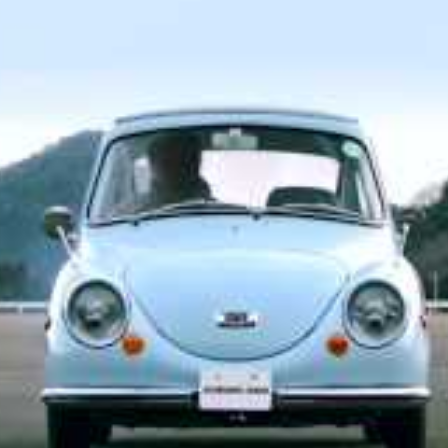
 la perception de Subaru : entre
ourne autour de valeurs telles que la famille, la nature,
0% des campagnes mettant en avant leur mascotte
t d’autant plus choquant de voir cette même marque,
ce à une controverse de cette envergure. La situation
leur marketing et leurs pratiques internes.
 et l’impact sur la réputation du
 2025
aux sociaux, les témoignages explosent. Des clients,
ue « inacceptable » et appellent au boycott du
n un déni flagrant des valeurs que Subaru prétend