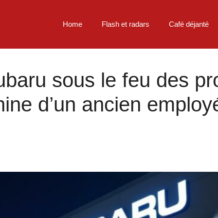
Home
Flash et radars
Café déjanté
baru sous le feu des pro
nine d’un ancien employé