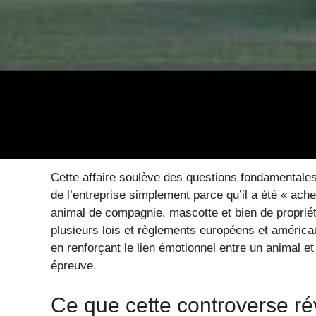
représenter.
Appels au boycott en ligne
Risque de perte de clientèle fidèle
Réputation ternie auprès de la communauté
Les enjeux juridiques et éthi
animaux dans le contexte p
Cette affaire soulève des questions fondamentales
de l’entreprise simplement parce qu’il a été « ache
animal de compagnie, mascotte et bien de proprié
plusieurs lois et règlements européens et américa
en renforçant le lien émotionnel entre un animal et 
épreuve.
Ce que cette controverse rév