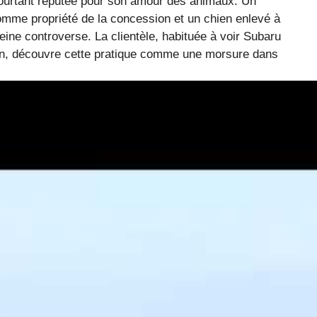
 pourtant réputée pour son amour des animaux. Un
mme propriété de la concession et un chien enlevé à
eine controverse. La clientèle, habituée à voir Subaru
n, découvre cette pratique comme une morsure dans
scotte canine : un épisode qui
 en 2025
is bien une crise de réputation pour un concessionnaire
un chien qui brillait dans toutes les campagnes et
r la concession après le licenciement d’un de ses
une image bienveillante envers les animaux, cette
e
à mal
a clientèle