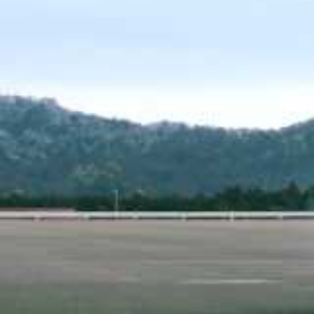
Le rôle de la publicité dans
amour animal et polémique
Depuis plusieurs années, la publicité pour Subaru t
et l’amour des animaux. En 2025, avec plus de 7
canine pour renforcer leur image de marque, il es
accusée de vol et de traitement inhumain, faire fa
soulève donc des questions sur la cohérence entre 
Les réactions de la clientèle
concessionnaire Subaru en
Le public ne s’est pas fait attendre. Sur les rése
surpris par cette volte-face, dénoncent une pratiq
concessionnaire. La majorité voit dans cette actio