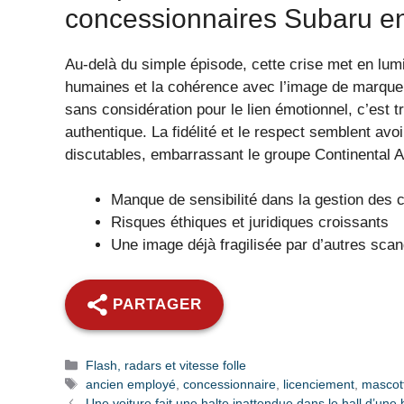
concessionnaires Subaru e
Au-delà du simple épisode, cette crise met en lum
humaines et la cohérence avec l’image de marque. 
sans considération pour le lien émotionnel, c’est 
authentique. La fidélité et le respect semblent avoi
discutables, embarrassant le groupe Continental A
Manque de sensibilité dans la gestion des c
Risques éthiques et juridiques croissants
Une image déjà fragilisée par d’autres sca
PARTAGER
Catégories
Flash, radars et vitesse folle
Étiquettes
ancien employé
,
concessionnaire
,
licenciement
,
mascot
Une voiture fait une halte inattendue dans le hall d’une