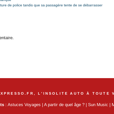
iture de police tandis que sa passagère tente de se débarrasser
ntaire.
XPRESSO.FR, L'INSOLITE AUTO À TOUTE 
nts
:
Astuces Voyages
|
A partir de quel âge ?
|
Sun Music
|
M