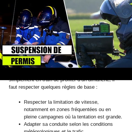
comment un conducteur a arbitrés la frontière entre
audace et imprudence sur
ce lien
.
Comment éviter cette
catastrophe ? Conseils et
bonnes pratiques pour les
motards
Pour ne pas finir comme cet homme qui était
simplement en train de profiter d’un dimanche, il
faut respecter quelques règles de base :
Respecter la limitation de vitesse,
notamment en zones fréquentées ou en
pleine campagnes où la tentation est grande.
Adapter sa conduite selon les conditions
météorologiques et le trafic.