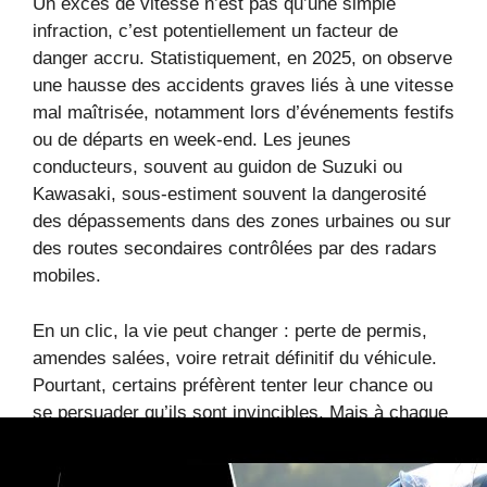
Un excès de vitesse n’est pas qu’une simple
infraction, c’est potentiellement un facteur de
danger accru. Statistiquement, en 2025, on observe
une hausse des accidents graves liés à une vitesse
mal maîtrisée, notamment lors d’événements festifs
ou de départs en week-end. Les jeunes
conducteurs, souvent au guidon de Suzuki ou
Kawasaki, sous-estiment souvent la dangerosité
des dépassements dans des zones urbaines ou sur
des routes secondaires contrôlées par des radars
mobiles.
En un clic, la vie peut changer : perte de permis,
amendes salées, voire retrait définitif du véhicule.
Pourtant, certains préfèrent tenter leur chance ou
se persuader qu’ils sont invincibles. Mais à chaque
dépassement risqué, ils mettent en jeu leur vie et
celles des autres. Pensez à checker par exemple